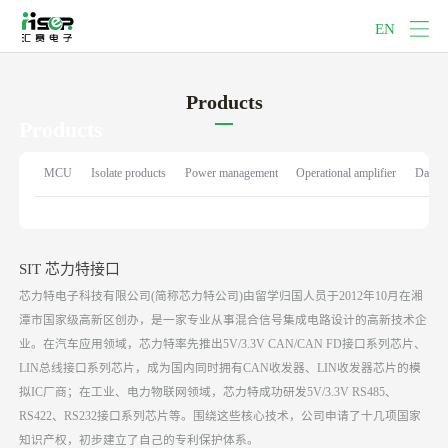
EN
Products
Products
Provide competitive electronic
MCU
Isolate products
Power management
Operational amplifier
Data c
information solutions and services
SIT 芯力特接口
芯力特电子科技有限公司(简称芯力特公司)由留学归国人员于2012年10月在湘
潭市国家级高新区创办，是一家专业从事混合信号集成电路设计的高新技术企
业。在汽车应用领域，芯力特率先推出5V/3.3V CAN/CAN FD接口系列芯片、
LIN总线接口系列芯片，成为国内同时拥有CAN收发器、LIN收发器芯片的模
拟IC厂商；在工业、电力物联网领域，芯力特成功研发5V/3.3V RS485、
RS422、RS232接口系列芯片等。围绕这些核心技术，公司申请了十几项国家
知识产权，初步建立了自己的专利保护体系。