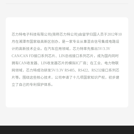
芯力特电子科技有限公司(简称芯力特公司)由留学归国人员于2012年10
月在湘潭市国家级高新区创办，是一家专业从事混合信号集成电路设
计的高新技术企业。在汽车应用领域，芯力特率先推出5V/3.3V
CAN/CAN FD接口系列芯片、LIN总线接口系列芯片，成为国内同时
拥有CAN收发器、LIN收发器芯片的模拟IC厂商；在工业、电力物联
网领域，芯力特成功研发5V/3.3V RS485、RS422、RS232接口系列芯
片等。围绕这些核心技术，公司申请了十几项国家知识产权，初步建
立了自己的专利保护体系。